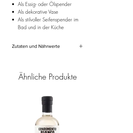
Als Essig- oder Ölspender
Als dekorative Vase
Als stilvoller Seifenspender im
Bad und in der Küche
Zutaten und Nährwerte
Zutaten:
Apfelessig (CH)
Apfelsaftkonzentrat (CH)
Ähnliche Produkte
Nährwerte:
Energie kj (kcal)
415
(99)
Fett
< 0,1 g
davon gesättigte
< 0,1 g
Fettsäuren