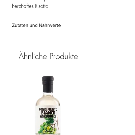
herzhaftes Risotto
Zutaten und Nährwerte
Zutaten:
Gekochter Traubenmost, Weinessig.
Enthält
Sulfite
.
Ähnliche Produkte
Nährwerte pro 100 ml:
Energie kj (kcal)
1364
(321)
Fett
< 0,1 g
davon gesättigte
< 0,01 g
Fettsäuren
Kohlenhydrate
79,4 g